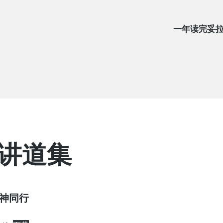
一年读完妥
讲道集
与神同行