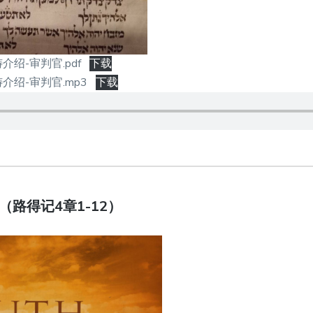
绍-审判官.pdf
下载
绍-审判官.mp3
下载
字（路得记4章1-12）