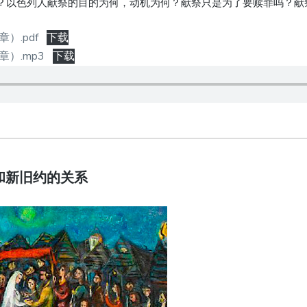
？以色列人献祭的目的为何，动机为何？献祭只是为了要赎罪吗？献
）.pdf
下载
）.mp3
下载
和新旧约的关系