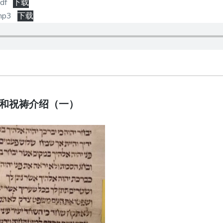
df
下载
p3
下载
读经和祝祷介绍（一）