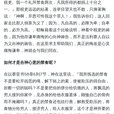
税吏。我一个礼拜禁食两次，凡我所得的都捐上十分之
一。』那税吏远远的站著，连举目望天也不敢，只捶著胸
说：『神啊，开恩可怜我这个罪人！』我告诉你们，这人回
家去比那人倒算为义了；因为，凡自高的，必降为卑；自卑
的，必升为高。」耶稣藉着这个比喻说明，神看中税吏的祷
告，因为他存谦卑痛悔的心向神祷告，而不是法利赛人自以
为义向神的祷告。在这里求主帮助我们，真正的悔改是心灵
痛悔谦卑，神就会与我们同在。
如何才是合神心意的禁食呢？
在以赛亚书58章6到7节，神在这里说，『我所拣选的禁食
不是要松开凶恶的绳，解下轭上的索，使被欺压的得自由，
折断一切的轭吗？不是要把你的饼分给饥饿的人，将飘流的
穷人接到你家中，见赤身的给他衣服遮体，顾恤自己的骨肉
而不掩藏吗？』真正的禁食还包括行善，解救受欺压的，将
食物分给穷人，接济穷人，给人衣服穿，这个才是神所要的