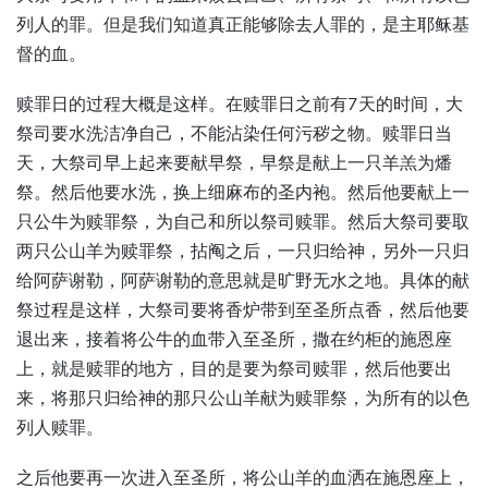
列人的罪。但是我们知道真正能够除去人罪的，是主耶稣基
督的血。
赎罪日的过程大概是这样。在赎罪日之前有7天的时间，大
祭司要水洗洁净自己，不能沾染任何污秽之物。赎罪日当
天，大祭司早上起来要献早祭，早祭是献上一只羊羔为燔
祭。然后他要水洗，换上细麻布的圣内袍。然后他要献上一
只公牛为赎罪祭，为自己和所以祭司赎罪。然后大祭司要取
两只公山羊为赎罪祭，拈阄之后，一只归给神，另外一只归
给阿萨谢勒，阿萨谢勒的意思就是旷野无水之地。具体的献
祭过程是这样，大祭司要将香炉带到至圣所点香，然后他要
退出来，接着将公牛的血带入至圣所，撒在约柜的施恩座
上，就是赎罪的地方，目的是要为祭司赎罪，然后他要出
来，将那只归给神的那只公山羊献为赎罪祭，为所有的以色
列人赎罪。
之后他要再一次进入至圣所，将公山羊的血洒在施恩座上，