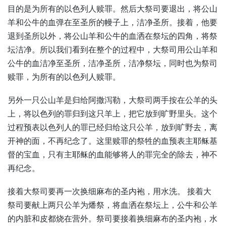
目的是为所有的以色列人赎罪。然后大祭司要退出，将公山
羊和公牛的血弹在至圣所的幔子上，洁净圣所。接着，他要
退到圣所以外，将公山羊和公牛的血洒在祭坛的四角，将祭
坛洁净。所以我们看到在整个的过程中，大祭司用公山羊和
公牛的血洁净至圣所，洁净圣所，洁净祭坛，同时也为祭司
赎罪，为所有的以色列人赎罪。
另外一只公山羊是归给阿撒泻勒，大祭司两手按在公羊的头
上，将以色列的罪归到这只羊上，把它放到旷野里头。这个
过程预表以色列人的罪已经归给这只公羊，放到旷野去，离
开神的面，不再纪念了。这里赎罪的祭牲的血预表主耶稣基
督的宝血，只有主耶稣的血能够将人的罪完全的除去，神不
再纪念。
接着大祭司要再一次换细麻布的圣内袍，用水洗。 接着大
祭司要献上两只公羊为燔祭，将血洒在祭坛上，公牛和公羊
的内脏和皮都烧在营外。祭司要接着换细麻布的圣内袍，水