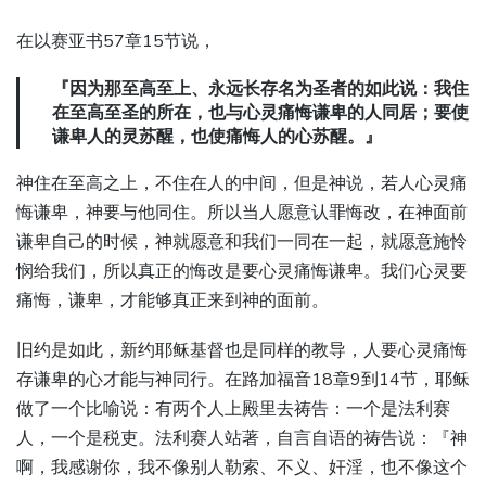
在以赛亚书57章15节说，
『因为那至高至上、永远长存名为圣者的如此说：我住
在至高至圣的所在，也与心灵痛悔谦卑的人同居；要使
谦卑人的灵苏醒，也使痛悔人的心苏醒。』
神住在至高之上，不住在人的中间，但是神说，若人心灵痛
悔谦卑，神要与他同住。所以当人愿意认罪悔改，在神面前
谦卑自己的时候，神就愿意和我们一同在一起，就愿意施怜
悯给我们，所以真正的悔改是要心灵痛悔谦卑。我们心灵要
痛悔，谦卑，才能够真正来到神的面前。
旧约是如此，新约耶稣基督也是同样的教导，人要心灵痛悔
存谦卑的心才能与神同行。在路加福音18章9到14节，耶稣
做了一个比喻说：有两个人上殿里去祷告：一个是法利赛
人，一个是税吏。法利赛人站著，自言自语的祷告说：『神
啊，我感谢你，我不像别人勒索、不义、奸淫，也不像这个