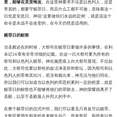
景，能够在灵里悔改
。在这里神要求不论是以色列人，还是
寄居的，都要守赎罪日，而且什么工都不可做，意味着这一
日也是安息日。神说“这要做你们永远的定例”，就是说这个
命令是永远不会改变的，在今天仍然是适用的。
赎罪日的献祭
当圣殿还在的时候，大祭司在赎罪日要做许多的事情。在利
未记16章有非常详细的记载。在这一日大祭司要为所有的
祭司和以色列人赎罪。神在施恩座上向大祭司显现。不仅如
此，大祭司也要以祭牲的血洁净圣所和祭坛，因为祭司和以
色列人的罪将其玷污，若没有赎出来，神无法与他们同在。
所以我们可以知道当以色列的罪恶积累到一定的程度，就是
赎罪日的献祭也不能够将他们的罪除去，神的荣耀就离开了
圣殿，以至于圣殿落入外邦人的手中。
在整个赎罪日的仪式中间，我们可以看见只有血可以赎罪。
大祭司要用牛和羊的血来赎去自己、所有祭司、和所有以色