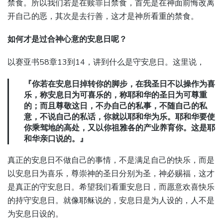
禁食。所以我们若是在赎罪日禁食，首先是在神面前悔改离
开自己的恶，其次是去行善，这才是神所看重的禁食。
如何才是过合神心意的安息日呢？
以赛亚书58章13到14，讲到什么是守安息日。这里说，
『你若在安息日掉转你的脚步，在我圣日不以操作为喜
乐，称安息日为可喜乐的，称耶和华的圣日为可尊重
的；而且尊敬这日，不办自己的私事，不随自己的私
意，不说自己的私话，你就以耶和华为乐。耶和华要使
你乘驾地的高处，又以你祖雅各的产业养育你。这是耶
和华亲口说的。』
真正的安息日不做自己的事情，不是满足自己的快乐，而是
以安息日为喜乐，尊崇神的圣日分别为圣，神必赐福，这才
是真正的守安息日。希望我们看重安息日，而愿意欢喜快乐
的持守安息日。就像耶稣说的，安息日是为人设的，人不是
为安息日设的。