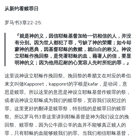
从新约看赎罪日
罗马书3章22-25:
『就是神的义，因信耶稣基督加给一切相信的人，并没
有分别。因为世人都犯了罪，亏缺了神的荣耀；如今却
蒙神的恩典，因基督耶稣的救赎，就白白的称义。神设
立耶稣作挽回祭，是凭著耶稣的血，藉著人的信，要显
明神的义；因为他用忍耐的心宽容人先时所犯的罪，』
这里说神设立耶稣作挽回祭。挽回祭的希腊文在对应的希伯
来文叫做Kapporet，kapporet的字根是kafar，是动词，意
思是赎罪。所以这里的意思是神设立耶稣基督作赎罪的祭，
或者说神设立耶稣成为我们的赎罪祭，宽容我们说犯过的
罪。这里更好的翻译是赎罪祭，特别指的是赎罪日的赎罪
祭。所以罗马书3章这里讲到耶稣基督是神为我们设立的挽
回祭、赎罪祭，因为公牛跟公羊的血并不能够真正赎人的
罪，只有耶稣的血能够赎我们的罪。当我们相信耶稣基督，