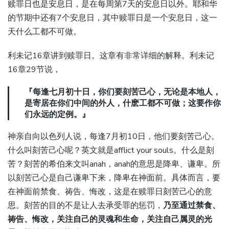
赎罪日也是安息日，是在每周第7天的安息日以外。耶和华
的节期中还有7个安息日，其中赎罪日是一个安息日，这一
天什么工都不可做。
利未记16章讲到赎罪日。这章有非常详细的解释。利未记
16章29节说，
『每逢七月初十日，你们要刻苦己心，无论是本地人，
是寄居在你们中间的外人，什麽工都不可做；这要作你
们永远的定例。』
神亲自向以色列人说，每逢7月初10日，他们要刻苦己心。
什么叫刻苦己心呢？英文就是afflict your souls。什么是刻
苦？刻苦的希伯来文叫anah，anah的意思是降卑、谦卑。所
以刻苦己心是自己谦卑下来，降卑在神面前。具体而言，要
在神面前禁食、祷告、悔改，这是在赎罪日刻苦己心的意
思。刻苦的目的不是让人去承受罪的惩罚，
乃至通过禁食、
祷告、悔改，关注自己的灵魂和生命，关注自己属灵的光