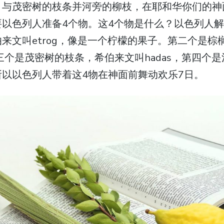
，与茂密树的枝条并河旁的柳枝，在耶和华你们的神
要以色列人准备4个物。这4个物是什么？以色列人
来文叫etrog，像是一个柠檬的果子。第二个是棕
。第三个是茂密树的枝条，希伯来文叫hadas，第四个
h。所以以色列人带着这4物在神面前舞动欢乐7日。