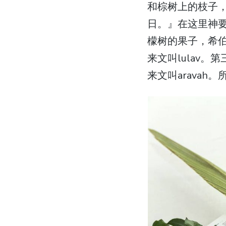
和棕树上的枝子
日。』在这里神
檬树的果子，希伯
来文叫lulav
来文叫arava