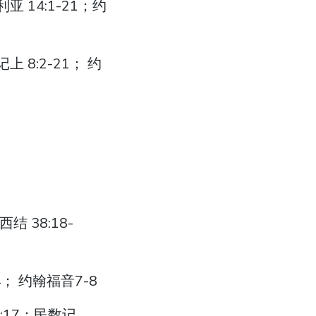
亚 14:1-21；约
上 8:2-21； 约
结 38:18-
4； 约翰福音7-8
16:17；民数记