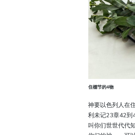
住棚节的4物
神要以色列人在
利未记23章42
叫你们世世代代