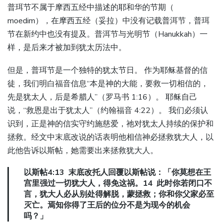
普珥节不属于摩西五经中描述的耶和华的节期（
moedim），在摩西五经（妥拉）中没有记载普洱节，普珥
节在新约中也没有提及。普洱节与光明节（Hanukkah）一
样，是后来才被加到犹太历法中。
但是，普珥节是一个独特的犹太节日。 作为耶稣基督的信
徒，我们明白福音信息“本是神的大能，要救一切相信的，
先是犹太人，后是希腊人”（罗马书 1:16）。 耶稣自己
说，“救恩是出于犹太人”（约翰福音 4:22）。 我们必须认
识到，正是神的信实守约施慈爱，祂对犹太人持续的保护和
拯救。经文中末底改说的话表明他相信神必拯救犹大人，以
此他告诉以斯帖，她需要出来拯救犹大人。
以斯帖4:13 末底改托人回覆以斯帖说：「你莫想在王
宫里强过一切犹大人，得免这祸。14 此时你若闭口不
言，犹大人必从别处得解脱，蒙拯救；你和你父家必至
灭亡。焉知你得了王后的位分不是为现今的机会
吗？」