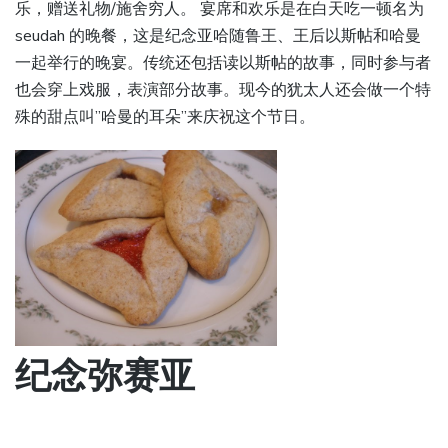
乐，赠送礼物/施舍穷人。 宴席和欢乐是在白天吃一顿名为
seudah 的晚餐，这是纪念亚哈随鲁王、王后以斯帖和哈曼
一起举行的晚宴。传统还包括读以斯帖的故事，同时参与者
也会穿上戏服，表演部分故事。现今的犹太人还会做一个特
殊的甜点叫”哈曼的耳朵”来庆祝这个节日。
纪念弥赛亚