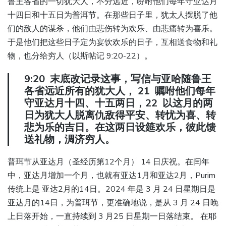
鲁王各省的一切犹大人，不分远近，吩咐他们每年守亚达月
十四日和十五日为普洱节。在那些日子里，犹太人摆脱了他
们的敌人的谋杀，他们由悲伤转为欢乐、由悲痛转为喜乐。
于是他们把这些日子定为宴饮欢乐的日子，互相送食物和礼
物，也分给穷人（以斯帖记 9:20-22）。
9:20 末底改记录这事，写信与亚哈随鲁王
各省远近所有的犹大人， 21 嘱咐他们每年
守亚达月十四、十五两日，22 以这月的两
日为犹大人脱离仇敌得平安、转忧为喜、转
悲为乐的吉日。在这两日设筵欢乐，彼此馈
送礼物，淍济穷人。
普珥节从亚达月（圣经历第12个月） 14 日庆祝。在闰年
中，亚达月增加一个月，也就有亚达1月和亚达2月，Purim
传统上是 亚达2月的14日。2024 年是 3 月 24 日星期日是
亚达月的14日，为普珥节，更准确地说，是从 3 月 24 日晚
上日落开始，一直持续到 3 月25 日星期一日落结束。 在耶