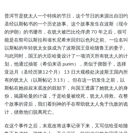
普洱节是犹太人一个特殊的节日，这个节日的来源出自旧约
圣经以斯帖书的一个历史故事。这个故事发生在波斯（现今
的伊朗）的书珊市，在犹大被巴比伦俘虏 70 年之后，很可
能是在祭司以斯拉和省长尼希米回归以色列之前。一位名叫
以斯帖的年轻犹太女孩成为了波斯国王亚哈随鲁王的妻子。
与此同时，国王的大臣哈曼设计了一项消灭所有犹太人的计
划，他通过抽签（希伯来语 purim），类似于掷骰子，选择
亚达月（圣经历第12个月） 13 日大规模处决波斯王国内所
有的犹太人（以斯帖记 3:13）。但在这一切发生之前，以
斯帖在她叔叔末底改的鼓励下，向国王透露了她犹太人的身
份，揭露哈曼的计谋，于是哈曼被绞死，犹太人得救。在整
个故事的背后，我们看到神的手在帮助犹太人免于仇敌的诡
计，拯救他们脱离死亡。
在这个事件之后，末底改将这事记录下来，又写信给亚哈随