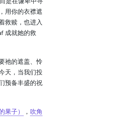
，而是在谦卑中寻
，用你的衣襟遮
着救赎，也进入
f 成就她的救
要祂的遮盖、怜
今天，当我们投
们预备丰盛的祝
的果子）
，
吹角