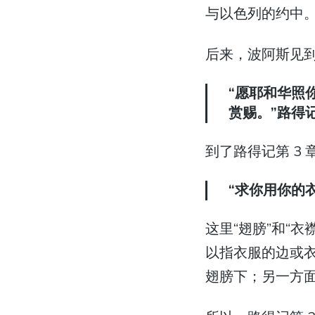
与以色列的约中
后来，波阿斯见
“愿耶和华照
赏赐。”路得记 
到了路得记第 3
“求你用你的
这里“翅膀”和“衣襟”的希伯来文都可以是 ף
以指衣服的边或
翅膀下；另一方