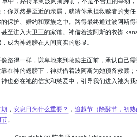
3 章中，路得来到波阿斯脚前，不是不合宜的举动
说：你既然是至近的亲属，就请你承担救赎者的责任
你的保护、婚约和家族之中。路得最终通过波阿斯得
甚至进入大卫王的家谱。神借着波阿斯的衣襟 kana
襟，成为神翅膀在人间真实的彰显。
要像路得一样，谦卑地来到救赎主面前，承认自己需
投靠在神的翅膀下，神就借着波阿斯为她预备救赎；
，神也必在祂的信实和慈爱中，引导我们进入祂为我
节期
，
安息日为什么重要？
，
逾越节（除酵节，初熟
棚节
。