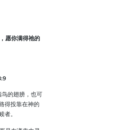
下，愿你满得祂的
:9
路得投靠在神的
赎者。