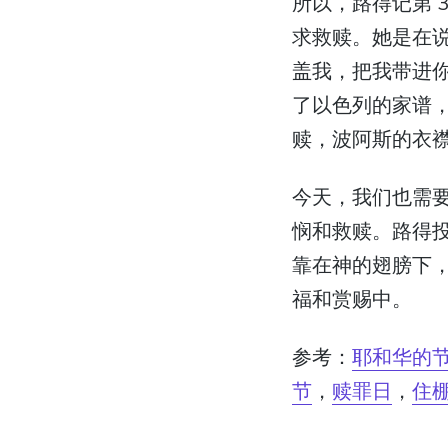
所以，路得记第 
求救赎。她是在
盖我，把我带进
了以色列的家谱，
赎，波阿斯的衣
今天，我们也需
悯和救赎。路得
靠在神的翅膀下
福和赏赐中。
参考：
耶和华的
节
，
赎罪日
，
住