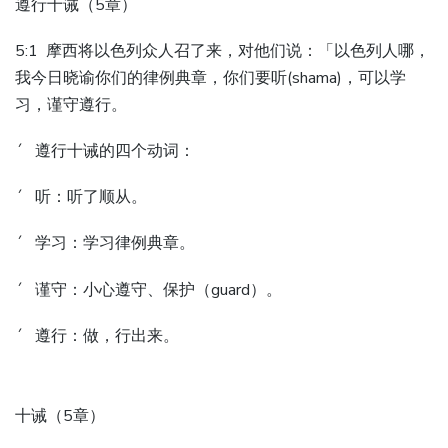
遵行十诫（5章）
5:1 摩西将以色列众人召了来，对他们说：「以色列人哪，
我今日晓谕你们的律例典章，你们要听(shama)，可以学
习，谨守遵行。
´ 遵行十诫的四个动词：
´ 听：听了顺从。
´ 学习：学习律例典章。
´ 谨守：小心遵守、保护（guard）。
´ 遵行：做，行出来。
十诫（5章）