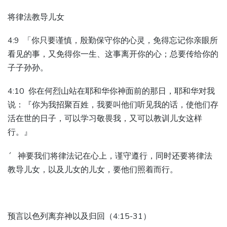
将律法教导儿女
4:9 「你只要谨慎，殷勤保守你的心灵，免得忘记你亲眼所
看见的事，又免得你一生、这事离开你的心；总要传给你的
子子孙孙。
4:10 你在何烈山站在耶和华你神面前的那日，耶和华对我
说：『你为我招聚百姓，我要叫他们听见我的话，使他们存
活在世的日子，可以学习敬畏我，又可以教训儿女这样
行。』
´ 神要我们将律法记在心上，谨守遵行，同时还要将律法
教导儿女，以及儿女的儿女，要他们照着而行。
预言以色列离弃神以及归回（4:15-31）