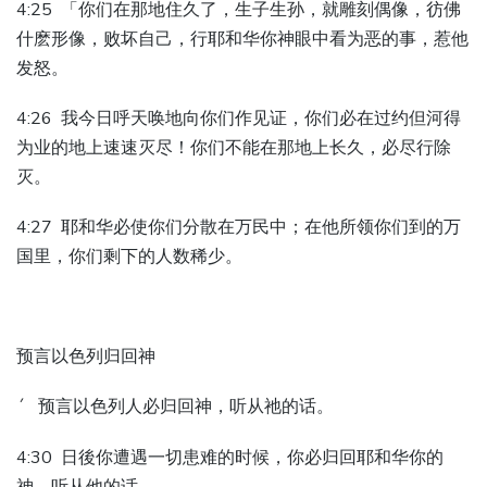
4:25 「你们在那地住久了，生子生孙，就雕刻偶像，彷佛
什麽形像，败坏自己，行耶和华你神眼中看为恶的事，惹他
发怒。
4:26 我今日呼天唤地向你们作见证，你们必在过约但河得
为业的地上速速灭尽！你们不能在那地上长久，必尽行除
灭。
4:27 耶和华必使你们分散在万民中；在他所领你们到的万
国里，你们剩下的人数稀少。
预言以色列归回神
´ 预言以色列人必归回神，听从祂的话。
4:30 日後你遭遇一切患难的时候，你必归回耶和华你的
神，听从他的话。