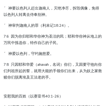
´ 神要以色列人赶出迦南人，灭绝净尽，拆毁偶像，免得
以色列人转离去侍奉别神。
´ 神审判迦南人的罪（利未记18:24）。
7:6 因为你归耶和华你神为圣洁的民；耶和华你神从地上的
万民中拣选你，特作自己的子民。
´ 神爱以色列，守约施慈爱。
7:8 只因耶和华爱（ahavah，名词）你们，又因要守他向你
们列祖所起的誓，就用大能的手领你们出来，从为奴之家救
赎你们脱离埃及王法老的手。
安慰我的百姓（以赛亚书40:1-26）