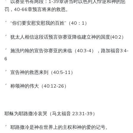
´ 以赛亚书有两段：1-39章讲当时以色列人悖逆和神的惩
罚，40-66章预言将来的救恩。
´ “你们要安慰安慰我的百姓”（40：1）
´ 犹太人相信这段话预言弥赛亚降临建立神的国度(40:2）
´ 施洗约翰的宣告弥赛亚的来临（40:3-4），路加福音3:4-
6
´ 宣告神的救恩来到（40:5-11）
´ 称颂神的伟大（40:12-26）
耶稣为耶路撒冷哀哭（马太福音 23:31-39）
´ 耶路撒冷是神在世界上的主权和神的爱的记号。