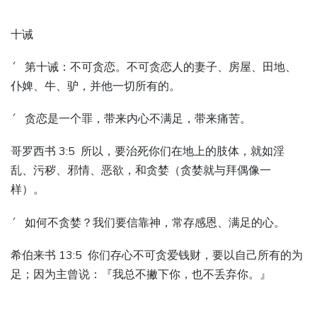
十诫
´ 第十诫：不可贪恋。不可贪恋人的妻子、房屋、田地、
仆婢、牛、驴，并他一切所有的。
´ 贪恋是一个罪，带来内心不满足，带来痛苦。
哥罗西书 3:5 所以，要治死你们在地上的肢体，就如淫
乱、污秽、邪情、恶欲，和贪婪（贪婪就与拜偶像一
样）。
´ 如何不贪婪？我们要信靠神，常存感恩、满足的心。
希伯来书 13:5 你们存心不可贪爱钱财，要以自己所有的为
足；因为主曾说：『我总不撇下你，也不丢弃你。』