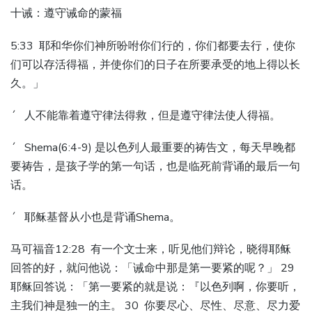
十诫：遵守诫命的蒙福
5:33 耶和华你们神所吩咐你们行的，你们都要去行，使你
们可以存活得福，并使你们的日子在所要承受的地上得以长
久。」
´ 人不能靠着遵守律法得救，但是遵守律法使人得福。
´ Shema(6:4-9) 是以色列人最重要的祷告文，每天早晚都
要祷告，是孩子学的第一句话，也是临死前背诵的最后一句
话。
´ 耶稣基督从小也是背诵Shema。
马可福音12:28 有一个文士来，听见他们辩论，晓得耶稣
回答的好，就问他说：「诫命中那是第一要紧的呢？」 29
耶稣回答说：「第一要紧的就是说：『以色列啊，你要听，
主我们神是独一的主。 30 你要尽心、尽性、尽意、尽力爱