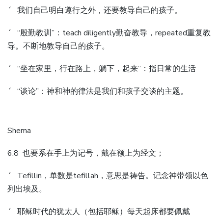
´ 我们自己明白遵行之外，还要教导自己的孩子。
´ “殷勤教训”：teach diligently勤奋教导，repeated重复教
导。不断地教导自己的孩子。
´ “坐在家里，行在路上，躺下，起来”：指日常的生活
´ “谈论”：神和神的律法是我们和孩子交谈的主题。
Shema
6:8 也要系在手上为记号，戴在额上为经文；
´ Tefillin，单数是tefillah，意思是祷告。记念神带领以色
列出埃及。
´ 耶稣时代的犹太人（包括耶稣）每天起床都要佩戴