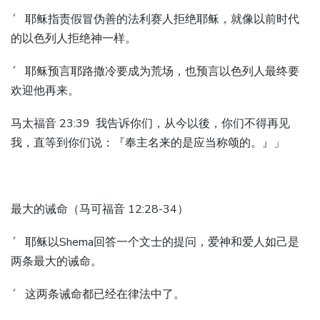
´ 耶稣指责假冒伪善的法利赛人拒绝耶稣，就像以前时代
的以色列人拒绝神一样。
´ 耶稣预言耶路撒冷要成为荒场，也预言以色列人最终要
欢迎他再来。
马太福音 23:39 我告诉你们，从今以後，你们不得再见
我，直等到你们说：『奉主名来的是应当称颂的。』」
最大的诫命（马可福音 12:28-34）
´ 耶稣以Shema回答一个文士的提问，爱神和爱人如己是
两条最大的诫命。
´ 这两条诫命都已经在律法中了。