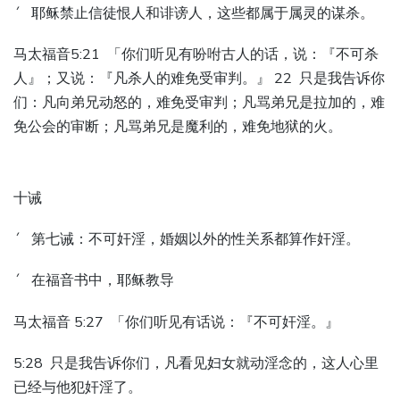
´ 耶稣禁止信徒恨人和诽谤人，这些都属于属灵的谋杀。
马太福音5:21 「你们听见有吩咐古人的话，说：『不可杀
人』；又说：『凡杀人的难免受审判。』 22 只是我告诉你
们：凡向弟兄动怒的，难免受审判；凡骂弟兄是拉加的，难
免公会的审断；凡骂弟兄是魔利的，难免地狱的火。
十诫
´ 第七诫：不可奸淫，婚姻以外的性关系都算作奸淫。
´ 在福音书中，耶稣教导
马太福音 5:27 「你们听见有话说：『不可奸淫。』
5:28 只是我告诉你们，凡看见妇女就动淫念的，这人心里
已经与他犯奸淫了。