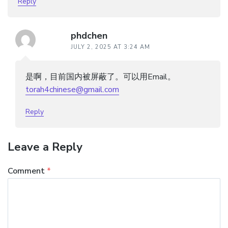
Reply
phdchen
JULY 2, 2025 AT 3:24 AM
是啊，目前国内被屏蔽了。可以用Email。
torah4chinese@gmail.com
Reply
Leave a Reply
Comment
*