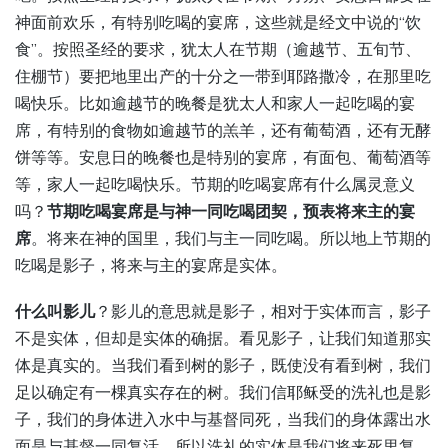
神面前欢乐，有特别吃喝的宴席，这些就是经文中说的“饮
食”。按照圣经的要求，犹太人在节期（逾越节、五旬节、
住棚节）要把地里出产的十分之一带到耶路撒冷，在那里吃
喝快乐。比如逾越节的晚餐是犹太人和家人一起吃喝的宴
席，有特别的食物如逾越节的羔羊，还有葡萄酒，还有无酵
饼等等。安息日的晚餐也是特别的宴席，有面包、葡萄酒等
等，家人一起吃喝快乐。节期的吃喝宴席有什么属灵意义
吗？
节期吃喝宴席是与神一同吃喝团契，预表将来主的宴
席
。将来在神的国里，我们与主一同吃喝。所以地上节期的
吃喝是影子，将来与主的宴席是实体。
什么叫影儿
？影儿的意思就是影子，相对于实体而言，影子
不是实体，但却是实体的确据。看见影子，让我们知道那实
体是真实的。当我们看到树的影子，既使没有看到树，我们
足以确定有一棵真实存在的树。我们信耶稣受的洗礼也是影
子，我们的身体进入水中与基督同死，当我们的身体露出水
面是与基督一同复活，所以洗礼的实体是我们将来死里复