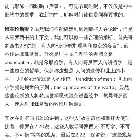
徒与耶稣一同吃喝（后事）。可见节期吃喝，不仅仅是神在
旧约中的要求，在新约中，耶稣对门徒也是同样要求的。
谁在论断呢
？虽然我们不能确定到底是哪些人在论断，但是
从哥罗西书的上下文，我们可以做一些合理的推断。首先哥
罗西书2:8讲到，有人向他们传讲“理学和虚空的妄言”，而
不传讲耶稣基督。什么是理学呢？理学的希腊文是
philosophia，就是希腊哲学。有人向哥罗西人传讲哲学，是
一些虚空的哲学。保罗称这些是”人间的遗传和世上的小
学”。人间的遗传就是人的传统，trandition of men；世上的
小学就是属世的原则，basic principles of the world。显然
这些论断的人将希腊哲学思想混杂进圣经中，教导哥罗西
人，使人对耶稣基督的救恩理解混乱。
其次在哥罗西书2:18讲到，这些人”故意谦虚和敬拜天使”。
接着，保罗在2:20说，这些人教导哥罗西人“不可拿、不可
尝、不可摸”等等的规条。最后在2:22，保罗说：“这些规条