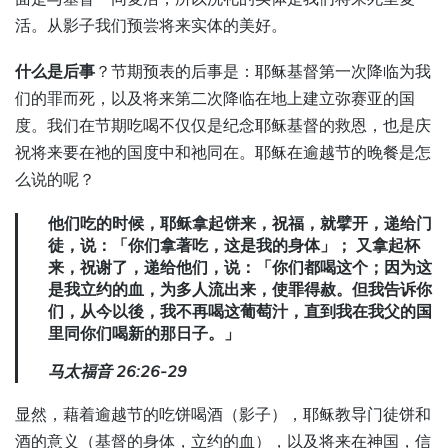
活。从影子我们预尝将来实体的美好。
什么是后事
？节期预表的后事是：耶稣基督第一次降临为我
们的罪而死，以及将来第二次降临在地上建立弥赛亚的国
度。我们在节期吃喝不仅仅是纪念耶稣基督的救恩，也是庆
祝将来要在祂的国度中和祂同在。耶稣在逾越节的晚餐是怎
么说的呢？
他们吃的时候，耶稣拿起饼来，祝福，就擘开，递给门
徒，说：「你们拿著吃，这是我的身体」； 又拿起杯
来，祝谢了，递给他们，说：「你们都喝这个；因为这
是我立约的血，为多人流出来，使罪得赦。但我告诉你
们，从今以後，我不再喝这葡萄汁，直到我在我父的国
里同你们喝新的那日子。」
马太福音 26:26-29
显然，藉着逾越节的吃饼喝酒（影子），耶稣教导门徒饼和
酒的意义（基督的身体，立约的血），以及将来在神国，信