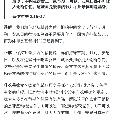
所以，不拘在饮食上，或节期、月朔、安息日都不可让
人论断你们。这些原是後事的影儿；那形体却是基督。
哥罗西书 2:16-17
误解
：我们相信耶稣基督之后，旧约中的饮食，节期，月
朔，安息日的律法条例都不需要遵守了，因为这些都影儿，
而形体却是基督–我们已经得到了。
正解
：保罗对哥罗西的信徒说：你们持守节期、月朔、安息
日，以及在这些日子吃喝宴席，就不要担心别人论断你们。
这些都是将来要发生事情的预表。保罗在这里其实是正面鼓
励哥罗西的信徒持守圣经的日子，而不是反对他们这么做。
什么是饮食
？饮食的希腊原文是“吃”（名词）和“喝”，等同
中文的吃喝。旧约律法中对“喝”其实没有什么明确的规定，
犹太人多是在节期的时候有吃有喝，所以这里的饮食不是指
的是哪些动物洁净，肉可以吃，哪些动物不洁净，肉不可以
吃。按照圣经的要求，犹太人在节期、月朔、安息日都要在