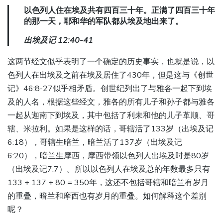
以色列人住在埃及共有四百三十年。正满了四百三十年
的那一天，耶和华的军队都从埃及地出来了。
出埃及记 12:40-41
这两节经文似乎表明了一个确定的历史事实，也就是说，以
色列人在出埃及之前在埃及居住了430年，但是这与《创世
记》46:8-27似乎相矛盾。创世纪列出了与雅各一起下到埃
及的人名，根据这些经文，雅各的所有儿子和孙子都与雅各
一起从迦南下到埃及，其中包括了利未和他的儿子革顺、哥
辖、米拉利。如果是这样的话，哥辖活了133岁（出埃及记
6:18），哥辖生暗兰，暗兰活了137岁（出埃及记
6:20），暗兰生摩西，摩西带领以色列人出埃及时是80岁
（出埃及记7:7）。所以以色列人在埃及总的年数最多只有
133 + 137 + 80 = 350年，这还不包括哥辖和暗兰有岁月
的重叠，暗兰和摩西也有岁月的重叠。如何解释这个差别
呢？