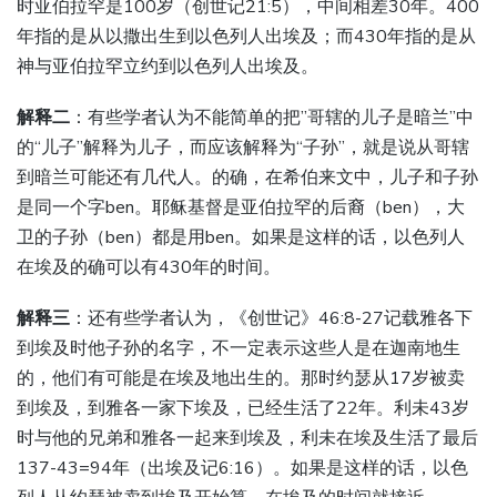
时亚伯拉罕是100岁（创世记21:5），中间相差30年。400
年指的是从以撒出生到以色列人出埃及；而430年指的是从
神与亚伯拉罕立约到以色列人出埃及。
解释二
：有些学者认为不能简单的把”哥辖的儿子是暗兰”中
的“儿子”解释为儿子，而应该解释为“子孙”，就是说从哥辖
到暗兰可能还有几代人。的确，在希伯来文中，儿子和子孙
是同一个字ben。耶稣基督是亚伯拉罕的后裔（ben），大
卫的子孙（ben）都是用ben。如果是这样的话，以色列人
在埃及的确可以有430年的时间。
解释三
：还有些学者认为，《创世记》46:8-27记载雅各下
到埃及时他子孙的名字，不一定表示这些人是在迦南地生
的，他们有可能是在埃及地出生的。那时约瑟从17岁被卖
到埃及，到雅各一家下埃及，已经生活了22年。利未43岁
时与他的兄弟和雅各一起来到埃及，利未在埃及生活了最后
137-43=94年（出埃及记6:16）。如果是这样的话，以色