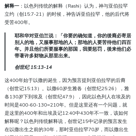
解释一
：以色列传统的解释（Rashi）认为，神与亚伯拉罕
立约（创15:7-21）的时候，神告诉亚伯拉罕，他的后代将
受苦400年。
耶和华对亚伯兰说：「你要的确知道，你的後裔必寄居
别人的地，又服事那地的人；那地的人要苦待他们四百
年。并且他们所要服事的那国，我要惩罚，後来他们必
带著许多财物从那里出来。
创世纪 15:13-14
这400年始于以撒的诞生，因为预言提到亚伯拉罕的后裔
（创世记15:13）。以撒60岁生雅各（创世纪25:26），雅
各130岁下到埃及（创世纪47:9），因此以色列人在埃及的
时间是400-60-130=210年。但是这里还有一个问题，就
是这里的400年和出埃及记12:40中430年不一致，该如何
解释呢？以色列传统解释说，创世记15中记录的预言发生
在以撒出生之前的30年，那时亚伯拉罕70岁，而以撒出生